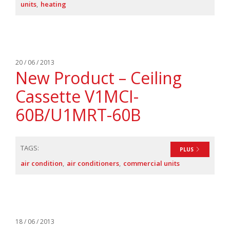
units
heating
20 / 06 / 2013
New Product – Ceiling
Cassette V1MCI-
60B/U1MRT-60B
TAGS:
PLUS
air condition
air conditioners
commercial units
18 / 06 / 2013