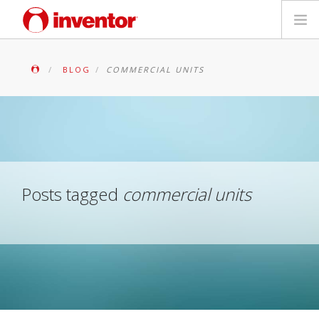
PRODUITS
BLOG
COMMERCIAL UNITS
Mediathèque
Blog
Localiser un point de vente
Posts tagged
commercial units
Contact
Recherche
Français