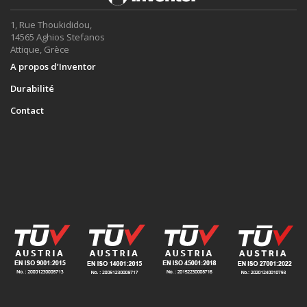
1, Rue Thoukididou,
14565 Aghios Stefanos
Attique, Grèce
A propos d’Inventor
Durabilité
Contact