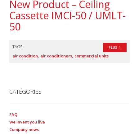
New Product – Ceiling
Cassette IMCI-50 / UMLT-
50
TAGS:
PLUS
air condition
air conditioners
commercial units
CATÉGORIES
FAQ
We invent you live
Company news