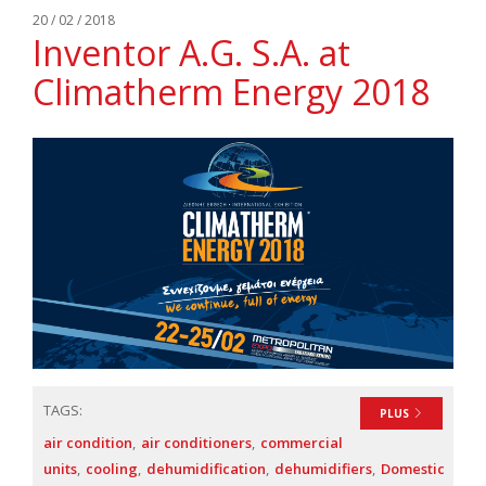
20 / 02 / 2018
Inventor A.G. S.A. at
Climatherm Energy 2018
TAGS:
PLUS
air condition
air conditioners
commercial
units
cooling
dehumidification
dehumidifiers
Domestic