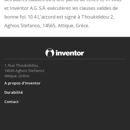
et Inventor A.G. S.A. exécuterez les clauses valides de
bonne foi.
10.4 L'accord est signé à Thoukididou 2,
Aghios Stefanos, 14565, Attique, Grèce.
1, Rue Thoukididou,
14565 Aghios Stefanos
Attique, Grèce
A propos d’Inventor
Durabilité
Contact