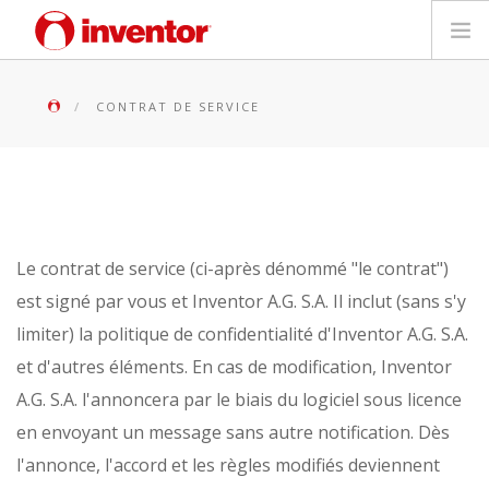
PRODUITS
CONTRAT DE SERVICE
Mediathèque
Blog
Localiser un point de vente
Le contrat de service (ci-après dénommé "le contrat")
est signé par vous et Inventor A.G. S.A. Il inclut (sans s'y
Contact
limiter) la politique de confidentialité d'Inventor A.G. S.A.
et d'autres éléments. En cas de modification, Inventor
Recherche
A.G. S.A. l'annoncera par le biais du logiciel sous licence
en envoyant un message sans autre notification. Dès
Français
l'annonce, l'accord et les règles modifiés deviennent