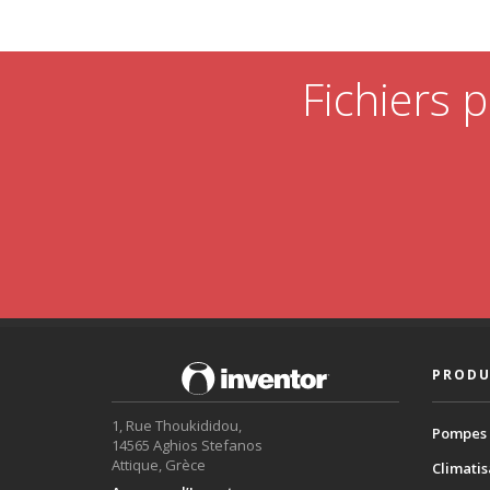
Fichiers p
PRODU
1, Rue Thoukididou,
Pompes 
14565 Aghios Stefanos
Attique, Grèce
Climatis