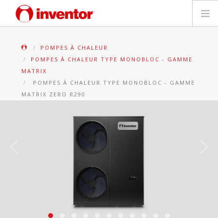
PRODUITS
POMPES À CHALEUR
POMPES À CHALEUR TYPE MONOBLOC - GAMME
Mediathèque
MATRIX
POMPES À CHALEUR TYPE MONOBLOC - GAMME
Blog
MATRIX ZERO R290
Localiser un point de vente
Contact
Recherche
Français