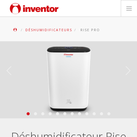
PRODUITS
DÉSHUMIDIFICATEURS
RISE PRO
Mediathèque
Blog
Localiser un point de vente
Contact
Recherche
Français
Déshumidificateur Rise