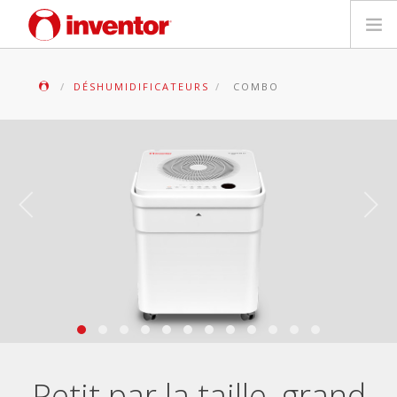
PRODUITS
DÉSHUMIDIFICATEURS
COMBO
Mediathèque
Blog
Localiser un point de vente
Contact
Recherche
Français
Petit par la taille, grand