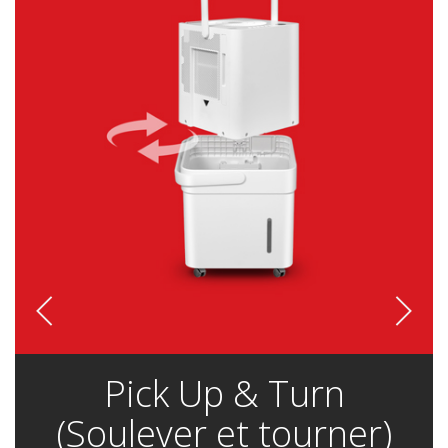
Pick Up & Turn
(Soulever et tourner)