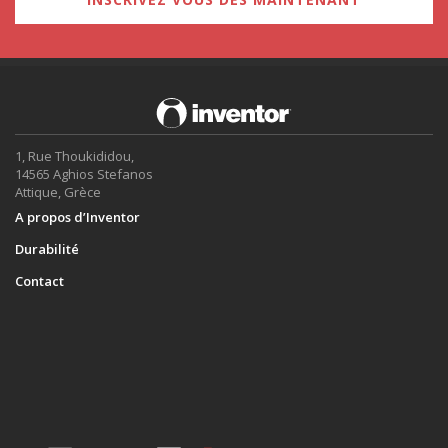
1, Rue Thoukididou,
14565 Aghios Stefanos
Attique, Grèce
A propos d’Inventor
Durabilité
Contact