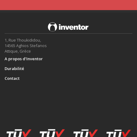
1, Rue Thoukididou,
14565 Aghios Stefanos
Attique, Grèce
A propos d’Inventor
Durabilité
Contact