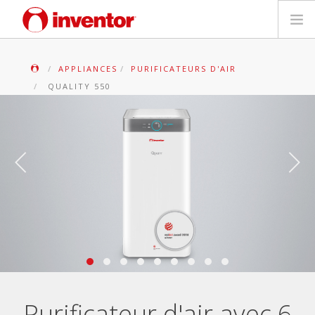
PRODUITS
APPLIANCES
PURIFICATEURS D'AIR
QUALITY 550
Mediathèque
Blog
Localiser un point de vente
Contact
Recherche
Français
Purificateur d'air avec 6